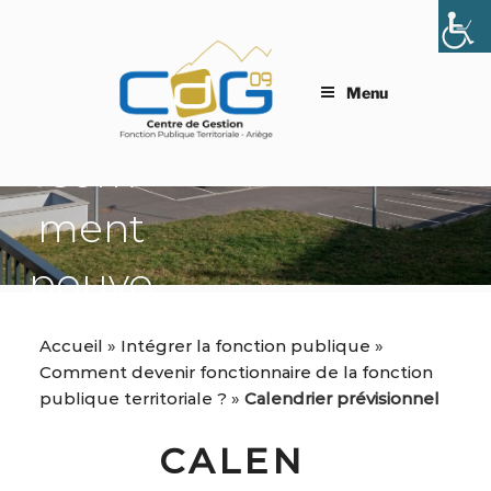
Aller
au
contenu
principal
Menu
Com
ment
pouvo
ns-
Accueil
»
Intégrer la fonction publique
»
Comment devenir fonctionnaire de la fonction
nous
publique territoriale ?
»
Calendrier prévisionnel
vous
CALEN