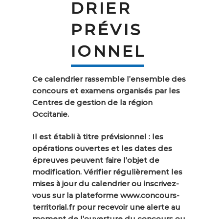
aider ?
DRIER
PRÉVIS
Recherche
Recherche
pour
IONNEL
:
Ce calendrier rassemble l’ensemble des
concours et examens organisés par les
Centres de gestion de la région
Occitanie.
Il est établi à titre prévisionnel : les
opérations ouvertes et les dates des
épreuves peuvent faire l’objet de
modification. Vérifier régulièrement les
mises à jour du calendrier ou inscrivez-
vous sur la plateforme www.concours-
territorial.fr pour recevoir une alerte au
moment de l’ouverture du concours ou