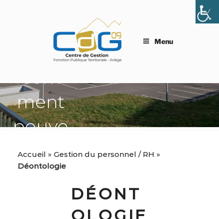
Aller
au
contenu
principal
Menu
Com
ment
pouvo
ns-
Accueil
»
Gestion du personnel / RH
»
Déontologie
nous
DÉONT
vous
OLOGIE