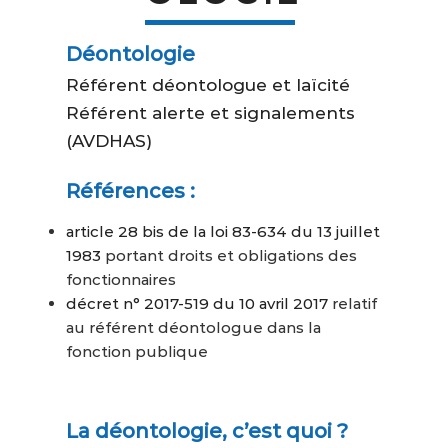
aider ?
Déontologie
Recherche
Recherche
Référent déontologue et laïcité
pour
Référent alerte et signalements
:
(AVDHAS)
Références :
article 28 bis de la loi 83-634 du 13 juillet
1983
portant droits et obligations des
fonctionnaires
décret n° 2017-519 du 10 avril 2017
relatif
au référent déontologue dans la
fonction publique
La déontologie, c’est quoi ?